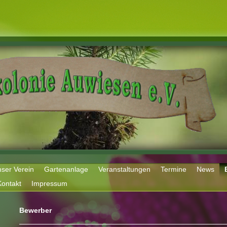
ser Verein
Gartenanlage
Veranstaltungen
Termine
News
Kontakt
Impressum
Bewerber