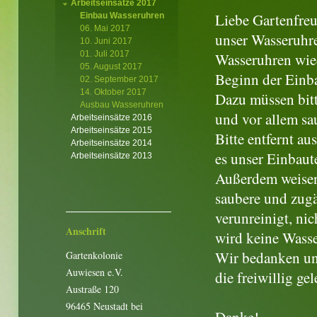
Arbeitseinsätze 2017
Liebe Gartenfre
Einbau Wasseruhren
06. Mai 2017
unser Wasseruhr
10. Juni 2017
01. Juli 2017
Wasseruhren wie
05. August 2017
Beginn der Einb
02. September 2017
14. Oktober 2017
Dazu müssen bit
Ausbau Wasseruhren
und vor allem sa
Arbeitseinsätze 2016
Arbeitseinsätze 2015
Bitte entfernt a
Arbeitseinsätze 2014
es unser Einbaute
Arbeitseinsätze 2013
Außerdem weisen 
saubere und zugä
verunreinigt, ni
Anschrift
wird keine Wasse
Wir bedanken un
Gartenkolonie
Auwiesen e.V.
die freiwillig gel
Austraße 120
96465 Neustadt bei