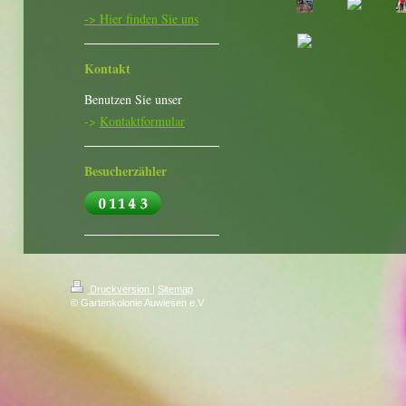
-> Hier finden Sie uns
Kontakt
Benutzen Sie unser
->
Kontaktformular
Besucherzähler
Druckversion
|
Sitemap
© Gartenkolonie Auwiesen e.V