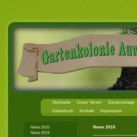
Startseite
Unser Verein
Gartenanlage
Gästebuch
Kontakt
Impressum
News 2016
News 2020
News 2019