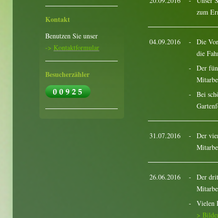
20.09.2016
-
Unser S
zum Ern
Kontakt
Benutzen Sie unser
04.09.2016
-
Die Vor
->
Kontaktformular
die Fah
-
Der fün
Besucherzähler
Mitarbe
-
Bei sch
Gartenf
31.07.2016
-
Der vie
Mitarbe
26.06.2016
-
Der dri
Mitarbe
-
Vielen 
> Bilde