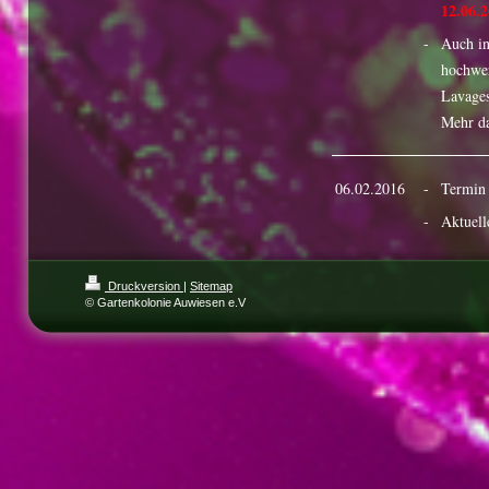
12.06.
-
Auch in
hochwer
Lavages
Mehr da
06.02.2016
-
Termin 
-
Aktuell
Druckversion
|
Sitemap
© Gartenkolonie Auwiesen e.V