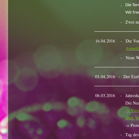
-
Die Ter
Wir fre
-
Zwei ne
16.04.2016
-
Die Vor
Anmel
-
Neue W
01.04.2016
-
Der Einb
06.03.2016
-
Jahresh
Die Neu
-> Vors
alten V
-> Prot
-
Tag des