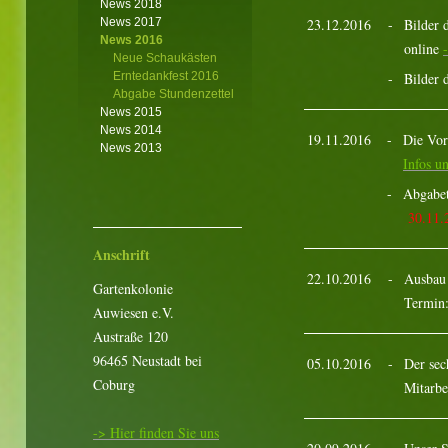
News 2018
News 2017
23.12.2016
-
Bilder 
News 2016
online
Neue Schaukästen
Erntedankfest 2016
-
Bilder 
Abgabe Stundenzettel
News 2015
News 2014
19.11.2016
-
Die Vor
News 2013
Infos 
-
Abgabet
30.11.
Anschrift
22.10.2016
-
Ausbau 
Gartenkolonie
Termin
Auwiesen e.V.
Austraße 120
96465 Neustadt bei
05.10.2016
-
Der sec
Coburg
Mitarbe
-> Hier finden Sie uns